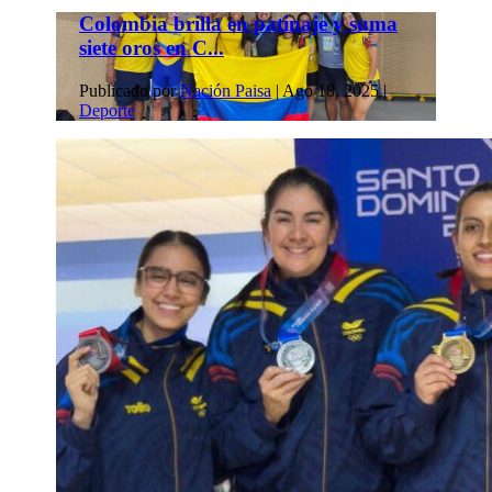
Colombia brilla en patinaje y suma
siete oros en C...
Publicado por
Nación Paisa
|
Ago 18, 2025
|
Deporte