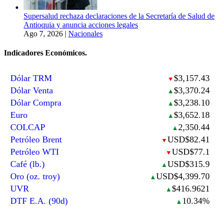
Supersalud rechaza declaraciones de la Secretaría de Salud de
Antioquia y anuncia acciones legales
Ago 7, 2026
|
Nacionales
Indicadores Económicos.
Dólar TRM
$3,157.43
▼
Dólar Venta
$3,370.24
▲
Dólar Compra
$3,238.10
▲
Euro
$3,652.18
▲
COLCAP
2,350.44
▲
Petróleo Brent
USD$82.41
▼
Petróleo WTI
USD$77.1
▼
Café (lb.)
USD$315.9
▲
Oro (oz. troy)
USD$4,399.70
▲
UVR
$416.9621
▲
DTF E.A. (90d)
10.34%
▲