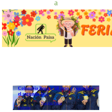
Colombia llega a 50 oros y consolida
el segundo lu...
Publicado por
Nación Paisa
|
Ago 2, 2026
|
Deporte