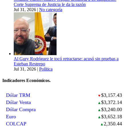
Corte Suprema de Justicia le da la razón
Jul 31, 2026
|
No categoría
Al Gury Rodríguez le tocó retractarse: acusó sin pruebas a
Esteban Restrepo
Jul 31, 2026
|
Política
Indicadores Económicos.
Dólar TRM
$3,157.43
▼
Dólar Venta
$3,372.14
▲
Dólar Compra
$3,240.00
▲
Euro
$3,652.18
▲
COLCAP
2,350.44
▲