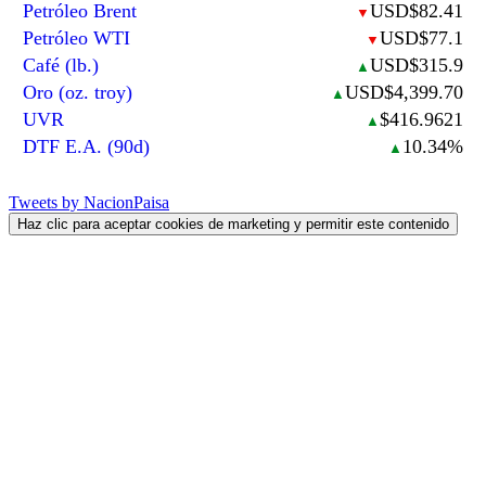
Petróleo Brent
USD$82.41
▼
Petróleo WTI
USD$77.1
▼
Café (lb.)
USD$315.9
▲
Oro (oz. troy)
USD$4,399.70
▲
UVR
$416.9621
▲
DTF E.A. (90d)
10.34%
▲
Tweets by NacionPaisa
Haz clic para aceptar cookies de marketing y permitir este contenido