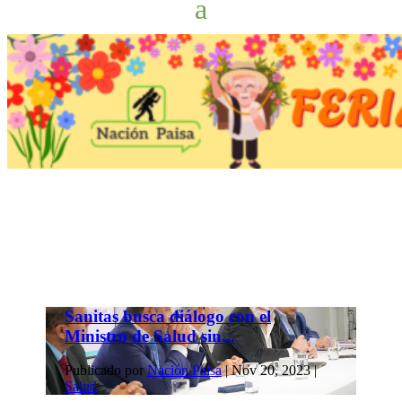
Sanitas busca diálogo con el
Ministro de Salud sin...
Publicado por
Nación Paisa
|
Nov 20, 2023
|
Salud