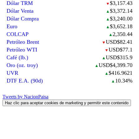
Dólar TRM
$3,157.43
▼
Dólar Venta
$3,372.14
▲
Dólar Compra
$3,240.00
▲
Euro
$3,652.18
▲
COLCAP
2,350.44
▲
Petróleo Brent
USD$82.41
▼
Petróleo WTI
USD$77.1
▼
Café (lb.)
USD$315.9
▲
Oro (oz. troy)
USD$4,399.70
▲
UVR
$416.9621
▲
DTF E.A. (90d)
10.34%
▲
Tweets by NacionPaisa
Haz clic para aceptar cookies de marketing y permitir este contenido