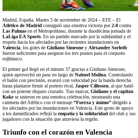
Madrid, España. Martes 5 de noviembre de 2024 – EFE – El
Atlético de Madrid
consiguió una emotiva victoria por
2-0
contra
Las Palmas
en el Metropolitano, durante la duodécima jornada de
LaLiga EA Sports
. En un partido marcado por la solidaridad y el
respeto hacia los afectados por las recientes inundaciones en
Valencia
, los goles de
Giuliano Simeone
y
Alexander Sorloth
fueron suficientes para asegurar los tres puntos para el conjunto
rojiblanco.
El primer gol llegó en el minuto 37 gracias a Giuliano Simeone,
quien aprovechó un pase en largo de
Nahuel Molina
. Controlando
el balón con precisión, avanzó con velocidad por la banda derecha
hasta plantarse frente al portero rival,
Jasper Cillessen
, al que batió
con un potente disparo cruzado. Tras marcar,
Giuliano y el capitán
Koke
se unieron en una emotiva celebración, mostrando una
camiseta del Atlético con el mensaje
“Fuerza y ánimo”
dirigido a
los afectados por las inundaciones en Valencia. Este gesto de apoyo
a los damnificados reflejó la
empatía y la solidaridad
del club y sus
jugadores con la situación que atraviesa la región.
Triunfo con el corazón en Valencia