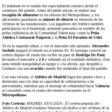
El ambiente en el estadio fue especialmente emotivo desde el
comienzo del partido. Antes del pitido inicial, se realizó una
recogida de alimentos
en las afueras del Metropolitano, y los
aficionados guardaron un
minuto de silencio
en memoria de las
víctimas de las inundaciones. Los jugadores del Atlético también
participaron en el homenaje, portando pancartas en nombre de las
peñas rojiblancas de la Comunidad Valenciana, como la
Peña
Atlética Centenario Paiporta
y la
Peña El Paradón de Utiel
.
Ya en la segunda mitad, y con el marcador aún ajustado,
Alexander
Sorloth
aseguró el triunfo en el minuto 83. El noruego conectó un
certero disparo de zurda tras recibir un pase de
Rodrigo De Paul
,
llevando el marcador a
2-0
y sellando así el resultado definitivo. Este
tanto brindó tranquilidad al equipo y a la afición, que despidió a
Giuliano con una
ovación
cuando fue sustituido al final del partido.
Con esta victoria, el
Atlético de Madrid
logra tres puntos clave y
demuestra una vez más su capacidad de sobreponerse a las
adversidades, mientras que el mensaje de solidaridad hacia
Valencia
se consolidó como el centro del emotivo encuentro en el
Metropolitano
.
Foto Cortesía:
MADRID, 03/11/2024.- El centrocampista del
Atlético de Madrid Giuliano Simeone (d) dedica a las víctimas de la