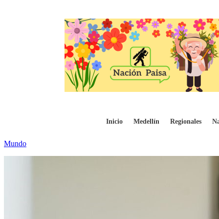
Trump y Putin conversarán sobre el alto a
Inicio
Medellín
Regionales
Na
Mundo