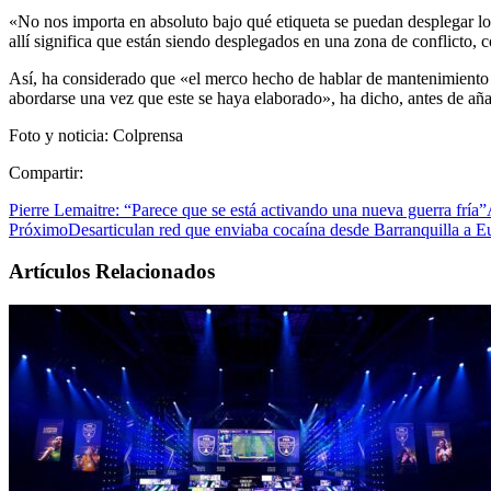
«No nos importa en absoluto bajo qué etiqueta se puedan desplegar lo
allí significa que están siendo desplegados en una zona de conflicto, 
Así, ha considerado que «el merco hecho de hablar de mantenimiento de
abordarse una vez que este se haya elaborado», ha dicho, antes de añ
Foto y noticia: Colprensa
Compartir:
Pierre Lemaitre: “Parece que se está activando una nueva guerra fría”
Próximo
Desarticulan red que enviaba cocaína desde Barranquilla a E
Artículos Relacionados