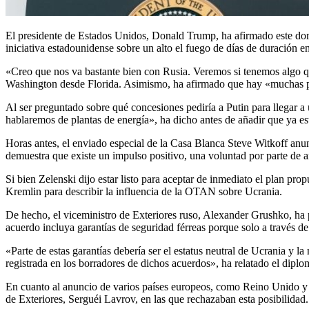
El presidente de Estados Unidos, Donald Trump, ha afirmado este domi
iniciativa estadounidense sobre un alto el fuego de días de duración e
«Creo que nos va bastante bien con Rusia. Veremos si tenemos algo qu
Washington desde Florida. Asimismo, ha afirmado que hay «muchas pos
Al ser preguntado sobre qué concesiones pediría a Putin para llegar a 
hablaremos de plantas de energía», ha dicho antes de añadir que ya est
Horas antes, el enviado especial de la Casa Blanca Steve Witkoff a
demuestra que existe un impulso positivo, una voluntad por parte de 
Si bien Zelenski dijo estar listo para aceptar de inmediato el plan pr
Kremlin para describir la influencia de la OTAN sobre Ucrania.
De hecho, el viceministro de Exteriores ruso, Alexander Grushko, ha 
acuerdo incluya garantías de seguridad férreas porque solo a través de
«Parte de estas garantías debería ser el estatus neutral de Ucrania y
registrada en los borradores de dichos acuerdos», ha relatado el diplo
En cuanto al anuncio de varios países europeos, como Reino Unido y Fr
de Exteriores, Serguéi Lavrov, en las que rechazaban esta posibilidad.