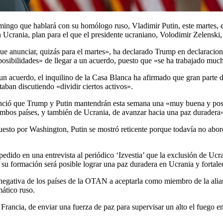
ngo que hablará con su homólogo ruso, Vladimir Putin, este martes, en 
n Ucrania, plan para el que el presidente ucraniano, Volodimir Zelenski, 
e anunciar, quizás para el martes», ha declarado Trump en declaraciones
ibilidades» de llegar a un acuerdo, puesto que «se ha trabajado mucho
un acuerdo, el inquilino de la Casa Blanca ha afirmado que gran parte de 
aban discutiendo «dividir ciertos activos».
nunció que Trump y Putin mantendrán esta semana una «muy buena y pos
ambos países, y también de Ucrania, de avanzar hacia una paz duradera»
opuesto por Washington, Putin se mostró reticente porque todavía no abo
pedido en una entrevista al periódico ‘Izvestia’ que la exclusión de Uc
 su formación será posible lograr una paz duradera en Ucrania y fortale
 la negativa de los países de la OTAN a aceptarla como miembro de la al
mático ruso.
ancia, de enviar una fuerza de paz para supervisar un alto el fuego en