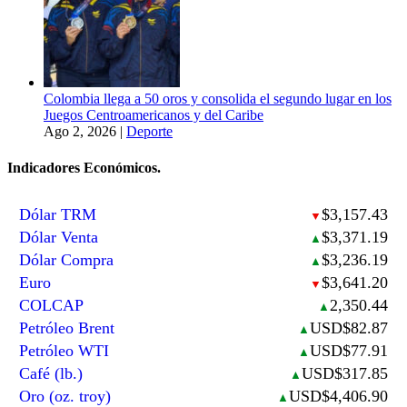
Colombia llega a 50 oros y consolida el segundo lugar en los
Juegos Centroamericanos y del Caribe
Ago 2, 2026
|
Deporte
Indicadores Económicos.
Dólar TRM
$3,157.43
▼
Dólar Venta
$3,371.19
▲
Dólar Compra
$3,236.19
▲
Euro
$3,641.20
▼
COLCAP
2,350.44
▲
Petróleo Brent
USD$82.87
▲
Petróleo WTI
USD$77.91
▲
Café (lb.)
USD$317.85
▲
Oro (oz. troy)
USD$4,406.90
▲