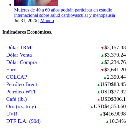
Mujeres de 40 a 60 años podrán participar en estudio
internacional sobre salud cardiovascular y menopausia
Jul 31, 2026
|
Mundo
Indicadores Económicos.
Dólar TRM
$3,157.43
▼
Dólar Venta
$3,370.24
▲
Dólar Compra
$3,234.76
▲
Euro
$3,641.20
▼
COLCAP
2,350.44
▲
Petróleo Brent
USD$83.45
▲
Petróleo WTI
USD$77.92
▲
Café (lb.)
USD$306.1
▼
Oro (oz. troy)
USD$4,353.60
▲
UVR
$416.9098
▲
DTF E.A. (90d)
10.34%
▲