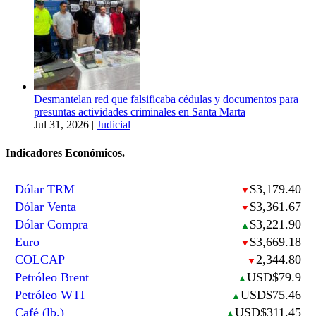
Desmantelan red que falsificaba cédulas y documentos para
presuntas actividades criminales en Santa Marta
Jul 31, 2026
|
Judicial
Indicadores Económicos.
Dólar TRM
$3,179.40
▼
Dólar Venta
$3,361.67
▼
Dólar Compra
$3,221.90
▲
Euro
$3,669.18
▼
COLCAP
2,344.80
▼
Petróleo Brent
USD$79.9
▲
Petróleo WTI
USD$75.46
▲
Café (lb.)
USD$311.45
▲