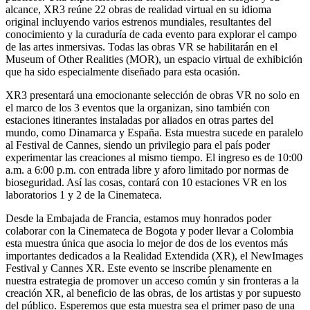
alcance, XR3 reúne 22 obras de realidad virtual en su idioma
original incluyendo varios estrenos mundiales, resultantes del
conocimiento y la curaduría de cada evento para explorar el campo
de las artes inmersivas. Todas las obras VR se habilitarán en el
Museum of Other Realities (MOR), un espacio virtual de exhibición
que ha sido especialmente diseñado para esta ocasión.
XR3 presentará una emocionante selección de obras VR no solo en
el marco de los 3 eventos que la organizan, sino también con
estaciones itinerantes instaladas por aliados en otras partes del
mundo, como Dinamarca y España. Esta muestra sucede en paralelo
al Festival de Cannes, siendo un privilegio para el país poder
experimentar las creaciones al mismo tiempo. El ingreso es de 10:00
a.m. a 6:00 p.m. con entrada libre y aforo limitado por normas de
bioseguridad. Así las cosas, contará con 10 estaciones VR en los
laboratorios 1 y 2 de la Cinemateca.
Desde la Embajada de Francia, estamos muy honrados poder
colaborar con la Cinemateca de Bogota y poder llevar a Colombia
esta muestra única que asocia lo mejor de dos de los eventos más
importantes dedicados a la Realidad Extendida (XR), el NewImages
Festival y Cannes XR. Este evento se inscribe plenamente en
nuestra estrategia de promover un acceso común y sin fronteras a la
creación XR, al beneficio de las obras, de los artistas y por supuesto
del público. Esperemos que esta muestra sea el primer paso de una