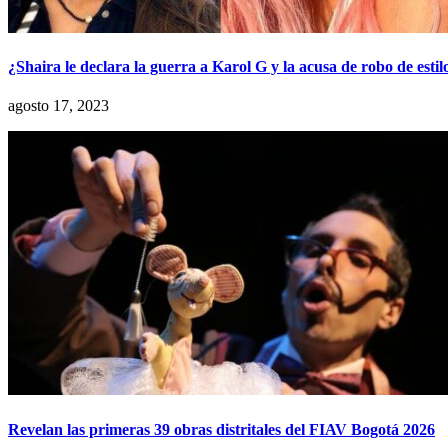
¿Shaira le declara la guerra a Karol G y la acusa de robo de estil
agosto 17, 2023
Revelan las primeras 39 obras distritales del FIAV Bogotá 2026