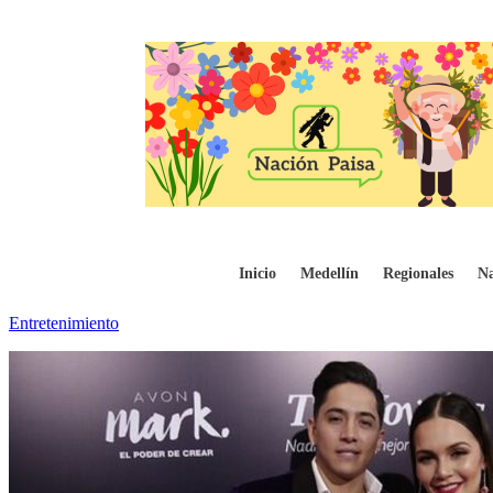
Vuelve y juega: Lina Tejeiro y Andy Rivera
Inicio
Medellín
Regionales
Na
Entretenimiento