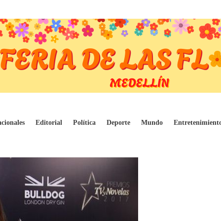
 habrían vuelto, crecen rumores sobre su r
cionales
Editorial
Política
Deporte
Mundo
Entretenimient