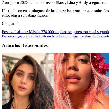
Aunque en 2020 trataron de reconciliarse,
Lina y Andy aseguraron q
Hasta el momento,
ninguno de los dos se ha pronunciado sobre lo
enfocadas a su trabajo musical.
Compartir:
Positivo balance: Más de 274.000 empleos se generaron en el segun
Próximo
Ingreso Solidario ahora beneficiará a más familias: Importan
Artículos Relacionados