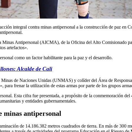
 acción integral contra minas antipersonal a la construcción de paz en 
ntipersonal.
 Minas Antipersonal (AICMA), de la Oficina del Alto Comisionado para
tos artefactos».
rsonal como un factor habilitante para la paz y el desarrollo.
llones: Alcalde de Cali
ontra Minas de Naciones Unidas (UNMAS) y colíder del Área de Respons
», para frenar la utilización de estas armas por parte de los grupos arma
ersonal. Esta cifra fue presentada, a propósito de la conmemoración del 
humanitarias y entidades gubernamentales.
 minas antipe​​rsonal
contaminación de 14.186.382 metros cuadrados de tierra. En más de 300 
entes a través de actividades del programa Educación en el Riesgo de 