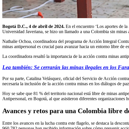
Bogotá D.C., 4 de abril de 2024.
En el encuentro ‘Los aportes de la
Universidad Javeriana, se hizo un llamado a una Colombia sin minas a
Nathalie Ochoa, coordinadora del programa de Acción Integral Contra
minas antipersonal es crucial para avanzar hacia un entorno libre de es
La coordinadora resaltó la importancia de la acción contra minas antipe
Lea también: Se cerrarán las minas ilegales en los Fara
Por su parte, Catalina Velásquez, oficial del Servicio de Acción c
necesaria la inclusión de la acción contra minas en los diálogos de paz
Hoy se sabe que 81 % del territorio nacional está libre de minas antip
Antipersonal, en Bogotá, al que asistieron diferentes organizaciones 
Avances y retos para una Colombia libre de
Entre los avances en la lucha contra este flagelo, se destaca la des
960.782 personas han recibido información sobre cómo prevenir accid