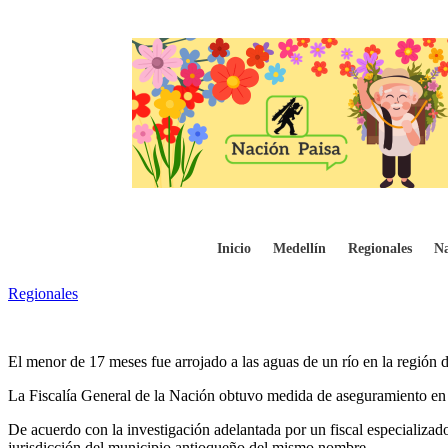
A la cárcel hombre que aceptó cargos por e
Inicio
Medellín
Regionales
Na
Regionales
El menor de 17 meses fue arrojado a las aguas de un río en la región
La Fiscalía General de la Nación obtuvo medida de aseguramiento en 
De acuerdo con la investigación adelantada por un fiscal especializado
jurisdicción del municipio antioqueño del mismo nombre.