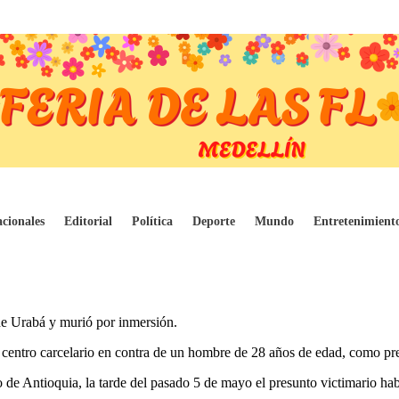
l homicidio de su hijo en Carepa (Antioqui
cionales
Editorial
Política
Deporte
Mundo
Entretenimient
 de Urabá y murió por inmersión.
centro carcelario en contra de un hombre de 28 años de edad, como pre
 de Antioquia, la tarde del pasado 5 de mayo el presunto victimario habr