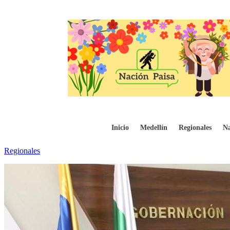
El escenario que hoy presenta el Covid 19 
Inicio
Medellín
Regionales
Na
Regionales