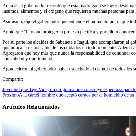
Además el gobernador recordó que esta madrugada se logró desbloquear
insumos, alimentos y el oxígeno que requieren muchas personas para sa
Asimismo, dijo el gobernador que entiende el momento por el que todos 
Anotó que “hay que proteger la protesta pacífica y por ello reconocem
Por su parte los alcaldes de Sabaneta e Itagüí, que acompañaron al g
que nunca la responsable de los cuidados en todo momento. Además, pi
Agregaron que hoy más que nunca la responsabilidad de continuar con u
con calidad y oportunidad.
Agradecieron al gobernador haber escuchado el clamor de todos los se
Compartir:
Juventud que Teje Vida, un programa que construye esperanza para l
Próximo
A la cárcel hombre que aceptó cargos por el homicidio de su 
Artículos Relacionados