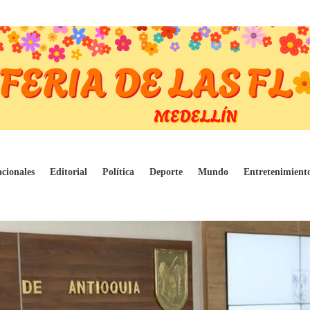
en Antioquia permite flexibilizar las medid
cionales
Editorial
Política
Deporte
Mundo
Entretenimient