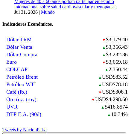
Mujeres de 40 a 60 años podrán participar en estudio
internacional sobre salud cardiovascular y menopausia
Jul 31, 2026
|
Mundo
Indicadores Económicos.
Dólar TRM
$3,179.40
▼
Dólar Venta
$3,366.43
▲
Dólar Compra
$3,232.86
▲
Euro
$3,669.18
▼
COLCAP
2,350.44
▲
Petróleo Brent
USD$83.52
▲
Petróleo WTI
USD$78.18
▲
Café (lb.)
USD$306.1
▼
Oro (oz. troy)
USD$4,298.60
▼
UVR
$416.8574
▲
DTF E.A. (90d)
10.34%
▲
Tweets by NacionPaisa