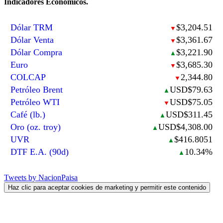
Indicadores Económicos.
Dólar TRM
$3,204.51
▼
Dólar Venta
$3,361.67
▼
Dólar Compra
$3,221.90
▲
Euro
$3,685.30
▼
COLCAP
2,344.80
▼
Petróleo Brent
USD$79.63
▲
Petróleo WTI
USD$75.05
▼
Café (lb.)
USD$311.45
▲
Oro (oz. troy)
USD$4,308.00
▲
UVR
$416.8051
▲
DTF E.A. (90d)
10.34%
▲
Tweets by NacionPaisa
Haz clic para aceptar cookies de marketing y permitir este contenido