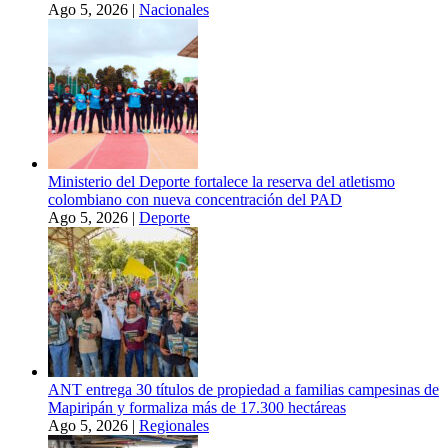
Ago 5, 2026
|
Nacionales
Ministerio del Deporte fortalece la reserva del atletismo
colombiano con nueva concentración del PAD
Ago 5, 2026
|
Deporte
ANT entrega 30 títulos de propiedad a familias campesinas de
Mapiripán y formaliza más de 17.300 hectáreas
Ago 5, 2026
|
Regionales