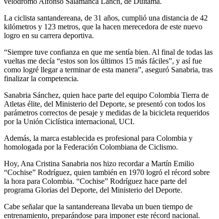
velódromo Alfonso Salamanca Lanch, de Duitama.
La ciclista santandereana, de 31 años, cumplió una distancia de 42
kilómetros y 123 metros, que la hacen merecedora de este nuevo
logro en su carrera deportiva.
“Siempre tuve confianza en que me sentía bien. Al final de todas las
vueltas me decía “estos son los últimos 15 más fáciles”, y así fue
como logré llegar a terminar de esta manera”, aseguró Sanabria, tras
finalizar la competencia.
Sanabria Sánchez, quien hace parte del equipo Colombia Tierra de
Atletas élite, del Ministerio del Deporte, se presentó con todos los
parámetros correctos de pesaje y medidas de la bicicleta requeridos
por la Unión Ciclística internacional, UCI.
Además, la marca establecida es profesional para Colombia y
homologada por la Federación Colombiana de Ciclismo.
Hoy, Ana Cristina Sanabria nos hizo recordar a Martín Emilio
“Cochise” Rodríguez, quien también en 1970 logró el récord sobre
la hora para Colombia. “Cochise” Rodríguez hace parte del
programa Glorias del Deporte, del Ministerio del Deporte.
Cabe señalar que la santandereana llevaba un buen tiempo de
entrenamiento, preparándose para imponer este récord nacional.