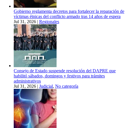
Gobierno reglamenta decretos para fortalecer la reparación de
víctimas étnicas del conflicto armado tras 14 años de espera
Jul 31, 2026
|
Regionales
Consejo de Estado suspende resolución del DAPRE que
habilitó sábados, domingos y festivos para trámites
administrativos
Jul 31, 2026
|
Judicial
,
No categoría