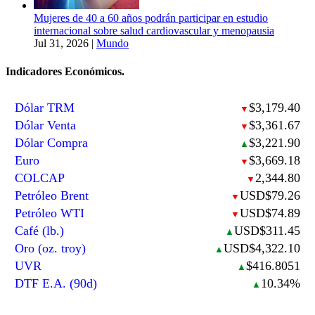
Mujeres de 40 a 60 años podrán participar en estudio
internacional sobre salud cardiovascular y menopausia
Jul 31, 2026
|
Mundo
Indicadores Económicos.
Dólar TRM
$3,179.40
▼
Dólar Venta
$3,361.67
▼
Dólar Compra
$3,221.90
▲
Euro
$3,669.18
▼
COLCAP
2,344.80
▼
Petróleo Brent
USD$79.26
▼
Petróleo WTI
USD$74.89
▼
Café (lb.)
USD$311.45
▲
Oro (oz. troy)
USD$4,322.10
▲
UVR
$416.8051
▲
DTF E.A. (90d)
10.34%
▲