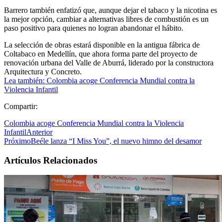
Barrero también enfatizó que, aunque dejar el tabaco y la nicotina es
la mejor opción, cambiar a alternativas libres de combustión es un
paso positivo para quienes no logran abandonar el hábito.
La selección de obras estará disponible en la antigua fábrica de
Coltabaco en Medellín, que ahora forma parte del proyecto de
renovación urbana del Valle de Aburrá, liderado por la constructora
Arquitectura y Concreto.
Lea también: Colombia acoge Conferencia Mundial contra la
Violencia Infantil
Compartir:
Colombia acoge Conferencia Mundial contra la Violencia
Infantil
Anterior
Próximo
Beéle lanza “I Miss You”, el nuevo himno del desamor
Artículos Relacionados