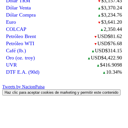
Dólar TRM
$3,157.43
▼
Dólar Venta
$3,370.24
▲
Dólar Compra
$3,234.76
▲
Euro
$3,641.20
▼
COLCAP
2,350.44
▲
Petróleo Brent
USD$81.62
▼
Petróleo WTI
USD$76.68
▼
Café (lb.)
USD$314.15
▲
Oro (oz. troy)
USD$4,422.90
▲
UVR
$416.9098
▲
DTF E.A. (90d)
10.34%
▲
Tweets by NacionPaisa
Haz clic para aceptar cookies de marketing y permitir este contenido