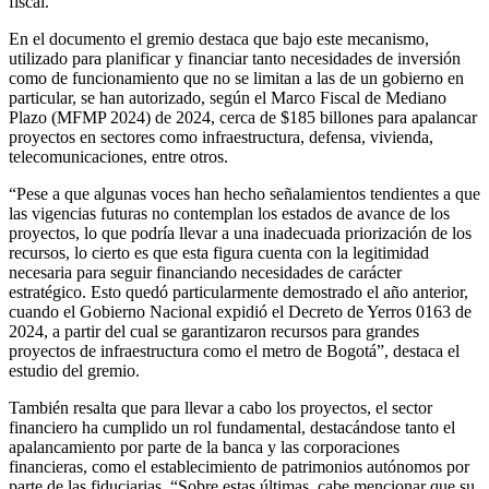
fiscal.
En el documento el gremio destaca que bajo este mecanismo,
utilizado para planificar y financiar tanto necesidades de inversión
como de funcionamiento que no se limitan a las de un gobierno en
particular, se han autorizado, según el Marco Fiscal de Mediano
Plazo (MFMP 2024) de 2024, cerca de $185 billones para apalancar
proyectos en sectores como infraestructura, defensa, vivienda,
telecomunicaciones, entre otros.
“Pese a que algunas voces han hecho señalamientos tendientes a que
las vigencias futuras no contemplan los estados de avance de los
proyectos, lo que podría llevar a una inadecuada priorización de los
recursos, lo cierto es que esta figura cuenta con la legitimidad
necesaria para seguir financiando necesidades de carácter
estratégico. Esto quedó particularmente demostrado el año anterior,
cuando el Gobierno Nacional expidió el Decreto de Yerros 0163 de
2024, a partir del cual se garantizaron recursos para grandes
proyectos de infraestructura como el metro de Bogotá”, destaca el
estudio del gremio.
También resalta que para llevar a cabo los proyectos, el sector
financiero ha cumplido un rol fundamental, destacándose tanto el
apalancamiento por parte de la banca y las corporaciones
financieras, como el establecimiento de patrimonios autónomos por
parte de las fiduciarias. “Sobre estas últimas, cabe mencionar que su