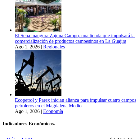
El Sena inaugura Zajuna Campo, una tienda que impulsará la
comercialización de productos campesinos en La Guajira
Ago 1, 2026
|
Regionales
Ecopetrol y Parex inician alianza para impulsar cuatro campos
petroleros en el Magdalena Medio
Ago 1, 2026
|
Economía
Indicadores Económicos.