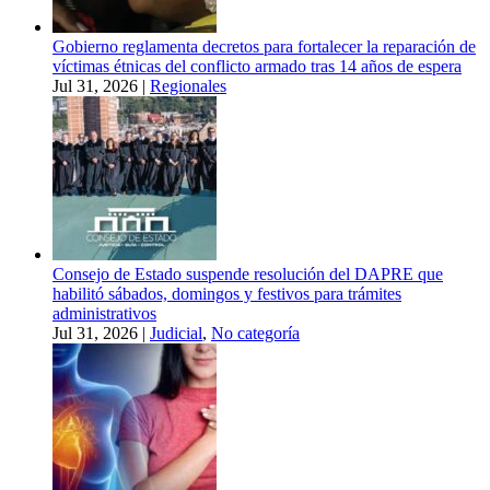
Gobierno reglamenta decretos para fortalecer la reparación de
víctimas étnicas del conflicto armado tras 14 años de espera
Jul 31, 2026
|
Regionales
Consejo de Estado suspende resolución del DAPRE que
habilitó sábados, domingos y festivos para trámites
administrativos
Jul 31, 2026
|
Judicial
,
No categoría