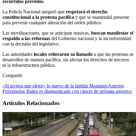
recorridos previstos.
La Policía Nacional aseguró que
respetará el derecho
constitucional a la protesta pacífica
y que se mantendrá presente
para prevenir cualquier alteración del orden público.
Las movilizaciones, que se anticipan masivas,
buscan manifestar el
respaldo a las reformas
del Gobierno nacional y la inconformidad
con la decisión del legislativo.
Las autoridades
locales reiteraron su llamado
a que las protestas se
desarrollen de manera pacífica, sin afectar los derechos de terceros
ni la infraestructura pública.
Compartir:
«Si tuviera que elegir» lo nuevo de la familia Montaner
Anterior
Próximo
Joe Biden es diagnosticado con cáncer de próstata agresivo
Artículos Relacionados