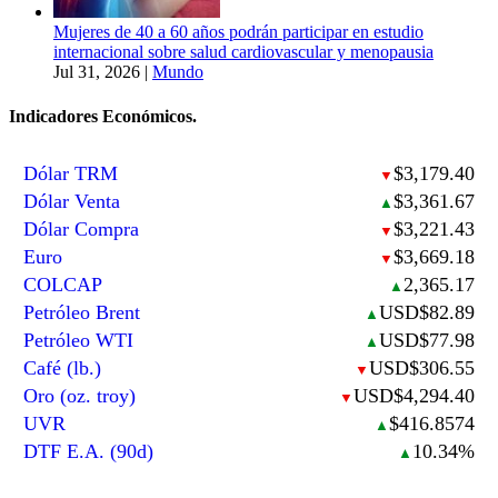
Mujeres de 40 a 60 años podrán participar en estudio
internacional sobre salud cardiovascular y menopausia
Jul 31, 2026
|
Mundo
Indicadores Económicos.
Dólar TRM
$3,179.40
▼
Dólar Venta
$3,361.67
▲
Dólar Compra
$3,221.43
▼
Euro
$3,669.18
▼
COLCAP
2,365.17
▲
Petróleo Brent
USD$82.89
▲
Petróleo WTI
USD$77.98
▲
Café (lb.)
USD$306.55
▼
Oro (oz. troy)
USD$4,294.40
▼
UVR
$416.8574
▲
DTF E.A. (90d)
10.34%
▲