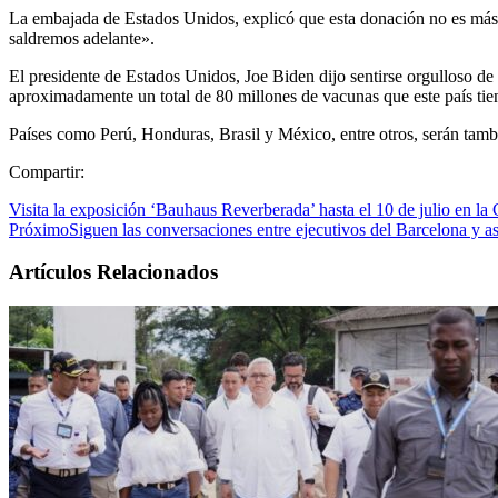
La embajada de Estados Unidos, explicó que esta donación no es más q
saldremos adelante».
El presidente de Estados Unidos, Joe Biden dijo sentirse orgulloso de
aproximadamente un total de 80 millones de vacunas que este país tien
Países como Perú, Honduras, Brasil y México, entre otros, serán tam
Compartir:
Visita la exposición ‘Bauhaus Reverberada’ hasta el 10 de julio en la
Próximo
Siguen las conversaciones entre ejecutivos del Barcelona y a
Artículos Relacionados