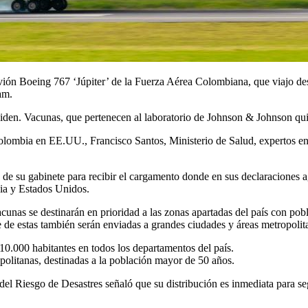
vión Boeing 767 ‘Júpiter’ de la Fuerza Aérea Colombiana, que viajo des
am.
iden. Vacunas, que pertenecen al laboratorio de Johnson & Johnson quie
lombia en EE.UU., Francisco Santos, Ministerio de Salud, expertos en 
e su gabinete para recibir el cargamento donde en sus declaraciones ag
bia y Estados Unidos.
cunas se destinarán en prioridad a las zonas apartadas del país con pobl
rte de estas también serán enviadas a grandes ciudades y áreas metropoli
10.000 habitantes en todos los departamentos del país.
politanas, destinadas a la población mayor de 50 años.
 del Riesgo de Desastres señaló que su distribución es inmediata para s