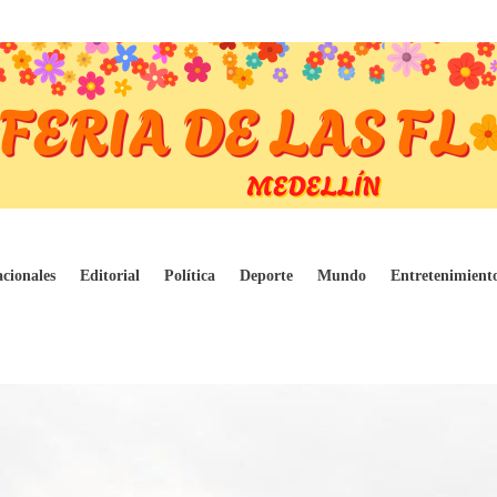
érea Colombiana aterrizo con los biológicos
cionales
Editorial
Política
Deporte
Mundo
Entretenimient