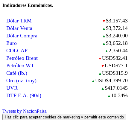
Indicadores Económicos.
Dólar TRM
$3,157.43
▼
Dólar Venta
$3,372.14
▲
Dólar Compra
$3,240.00
▲
Euro
$3,652.18
▲
COLCAP
2,350.44
▲
Petróleo Brent
USD$82.41
▼
Petróleo WTI
USD$77.1
▼
Café (lb.)
USD$315.9
▲
Oro (oz. troy)
USD$4,399.70
▲
UVR
$417.0145
▲
DTF E.A. (90d)
10.34%
▲
Tweets by NacionPaisa
Haz clic para aceptar cookies de marketing y permitir este contenido