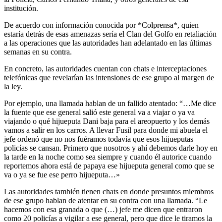
institución.
De acuerdo con información conocida por *Colprensa*, quien
estaría detrás de esas amenazas sería el Clan del Golfo en retaliación
a las operaciones que las autoridades han adelantado en las últimas
semanas en su contra.
En concreto, las autoridades cuentan con chats e interceptaciones
telefónicas que revelarían las intensiones de ese grupo al margen de
la ley.
Por ejemplo, una llamada hablan de un fallido atentado: “…Me dice
la fuente que ese general salió este general va a viajar o ya va
viajando o qué hijueputa Dani baja para el areopuerto y los demás
vamos a salir en los carros. A llevar Fusil para donde mi abuela el
jefe ordenó que no nos fuéramos todavía que esos hijueputas
policías se cansan. Primero que nosotros y ahí debemos darle hoy en
la tarde en la noche como sea siempre y cuando él autorice cuando
reportemos ahora está de papaya ese hijueputa general como que se
va o ya se fue ese perro hijueputa…»
Las autoridades también tienen chats en donde presuntos miembros
de ese grupo hablan de atentar en su contra con una llamada. “Le
hacemos con esa granada o que (…) jefe me dicen que entraron
como 20 policías a vigilar a ese general, pero que dice le tiramos la