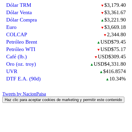
Dólar TRM
$3,179.40
▼
Dólar Venta
$3,361.67
▼
Dólar Compra
$3,221.90
▲
Euro
$3,669.18
▼
COLCAP
2,344.80
▼
Petróleo Brent
USD$79.45
▲
Petróleo WTI
USD$75.17
▼
Café (lb.)
USD$309.45
▼
Oro (oz. troy)
USD$4,331.80
▲
UVR
$416.8574
▲
DTF E.A. (90d)
10.34%
▲
Tweets by NacionPaisa
Haz clic para aceptar cookies de marketing y permitir este contenido