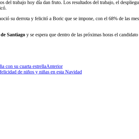
 trabajo hoy día dan fruto. Los resultados del trabajo, el despliegue t
icó.
noció su derrota y felicitó a Boric que se impone, con el 68% de las me
 de Santiago
y se espera que dentro de las próximas horas el candidato 
a con su cuarta estrella
Anterior
felicidad de niños y niñas en esta Navidad