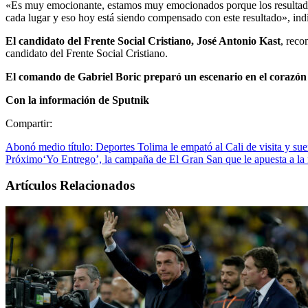
«Es muy emocionante, estamos muy emocionados porque los resultados del
cada lugar y eso hoy está siendo compensado con este resultado», ind
El candidato del Frente Social Cristiano, José Antonio Kast
, reco
candidato del Frente Social Cristiano.
El comando de Gabriel Boric preparó un escenario en el corazón
Con la información de Sputnik
Compartir:
Abonó medio título: Deportes Tolima le empató al Cali de visita y sueñ
Próximo
‘Yo Entrego’, la campaña de El Gran San que le apuesta a la 
Artículos Relacionados