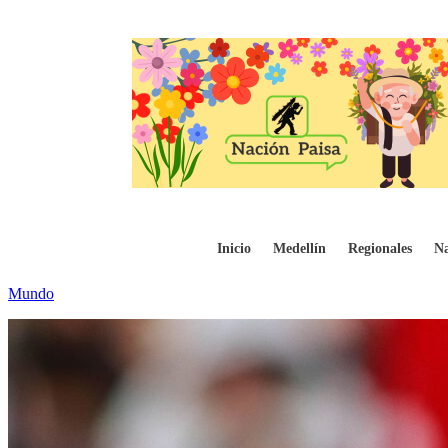
Chile tiene nuevo presidente: Fue elegido e
Inicio
Medellín
Regionales
Na
Mundo