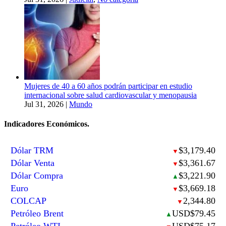
Mujeres de 40 a 60 años podrán participar en estudio
internacional sobre salud cardiovascular y menopausia
Jul 31, 2026
|
Mundo
Indicadores Económicos.
Dólar TRM
$3,179.40
▼
Dólar Venta
$3,361.67
▼
Dólar Compra
$3,221.90
▲
Euro
$3,669.18
▼
COLCAP
2,344.80
▼
Petróleo Brent
USD$79.45
▲
Petróleo WTI
USD$75.17