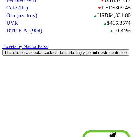
▼
Café (lb.)
USD$309.45
▼
Oro (oz. troy)
USD$4,331.80
▲
UVR
$416.8574
▲
DTF E.A. (90d)
10.34%
▲
Tweets by NacionPaisa
Haz clic para aceptar cookies de marketing y permitir este contenido