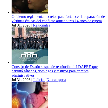
Gobierno reglamenta decretos para fortalecer la reparación de
víctimas étnicas del conflicto armado tras 14 años de espera
Jul 31, 2026
|
Regionales
Consejo de Estado suspende resolución del DAPRE que
habilitó sábados, domingos y festivos para trámites
administrativos
Jul 31, 2026
|
Judicial
,
No categoría