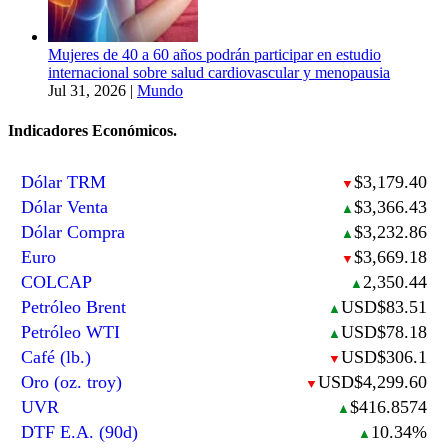
Mujeres de 40 a 60 años podrán participar en estudio
internacional sobre salud cardiovascular y menopausia
Jul 31, 2026
|
Mundo
Indicadores Económicos.
Dólar TRM
$3,179.40
▼
Dólar Venta
$3,366.43
▲
Dólar Compra
$3,232.86
▲
Euro
$3,669.18
▼
COLCAP
2,350.44
▲
Petróleo Brent
USD$83.51
▲
Petróleo WTI
USD$78.18
▲
Café (lb.)
USD$306.1
▼
Oro (oz. troy)
USD$4,299.60
▼
UVR
$416.8574
▲
DTF E.A. (90d)
10.34%
▲