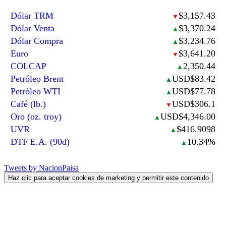
Dólar TRM
$3,157.43
▼
Dólar Venta
$3,370.24
▲
Dólar Compra
$3,234.76
▲
Euro
$3,641.20
▼
COLCAP
2,350.44
▲
Petróleo Brent
USD$83.42
▲
Petróleo WTI
USD$77.78
▲
Café (lb.)
USD$306.1
▼
Oro (oz. troy)
USD$4,346.00
▲
UVR
$416.9098
▲
DTF E.A. (90d)
10.34%
▲
Tweets by NacionPaisa
Haz clic para aceptar cookies de marketing y permitir este contenido