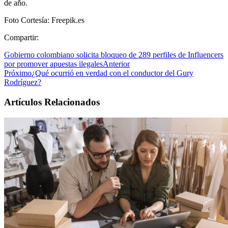
de año.
Foto Cortesía: Freepik.es
Compartir:
Gobierno colombiano solicita bloqueo de 289 perfiles de Influencers
por promover apuestas ilegales
Anterior
Próximo
¿Qué ocurrió en verdad con el conductor del Gury
Rodríguez?
Artículos Relacionados