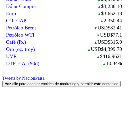
Dólar Compra
$3,238.10
▲
Euro
$3,652.18
▲
COLCAP
2,350.44
▲
Petróleo Brent
USD$82.41
▼
Petróleo WTI
USD$77.1
▼
Café (lb.)
USD$315.9
▲
Oro (oz. troy)
USD$4,399.70
▲
UVR
$416.9621
▲
DTF E.A. (90d)
10.34%
▲
Tweets by NacionPaisa
Haz clic para aceptar cookies de marketing y permitir este contenido