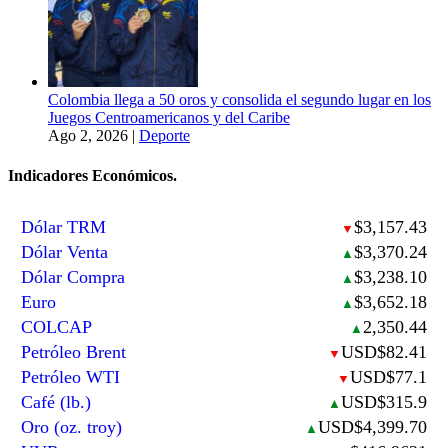
Colombia llega a 50 oros y consolida el segundo lugar en los
Juegos Centroamericanos y del Caribe
Ago 2, 2026
|
Deporte
Indicadores Económicos.
Dólar TRM
$3,157.43
▼
Dólar Venta
$3,370.24
▲
Dólar Compra
$3,238.10
▲
Euro
$3,652.18
▲
COLCAP
2,350.44
▲
Petróleo Brent
USD$82.41
▼
Petróleo WTI
USD$77.1
▼
Café (lb.)
USD$315.9
▲
Oro (oz. troy)
USD$4,399.70
▲