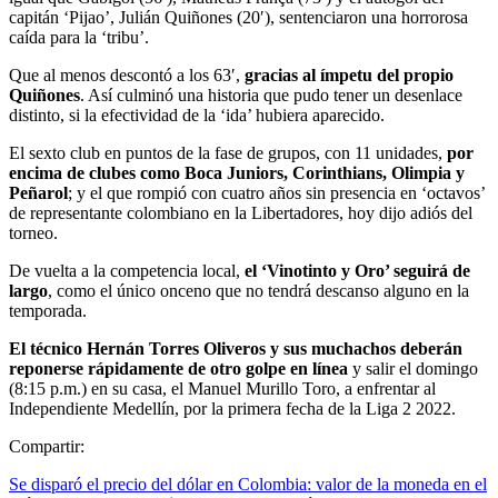
capitán ‘Pijao’, Julián Quiñones (20′), sentenciaron una horrorosa
caída para la ‘tribu’.
Que al menos descontó a los 63′,
gracias al ímpetu del propio
Quiñones
. Así culminó una historia que pudo tener un desenlace
distinto, si la efectividad de la ‘ida’ hubiera aparecido.
El sexto club en puntos de la fase de grupos, con 11 unidades,
por
encima de clubes como Boca Juniors, Corinthians, Olimpia y
Peñarol
; y el que rompió con cuatro años sin presencia en ‘octavos’
de representante colombiano en la Libertadores, hoy dijo adiós del
torneo.
De vuelta a la competencia local,
el ‘Vinotinto y Oro’ seguirá de
largo
, como el único onceno que no tendrá descanso alguno en la
temporada.
El técnico Hernán Torres Oliveros y sus muchachos deberán
reponerse rápidamente de otro golpe en línea
y salir el domingo
(8:15 p.m.) en su casa, el Manuel Murillo Toro, a enfrentar al
Independiente Medellín, por la primera fecha de la Liga 2 2022.
Compartir:
Se disparó el precio del dólar en Colombia: valor de la moneda en el