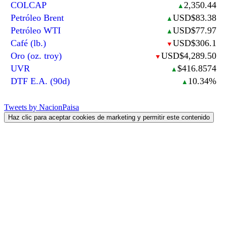
COLCAP
2,350.44
▲
Petróleo Brent
USD$83.38
▲
Petróleo WTI
USD$77.97
▲
Café (lb.)
USD$306.1
▼
Oro (oz. troy)
USD$4,289.50
▼
UVR
$416.8574
▲
DTF E.A. (90d)
10.34%
▲
Tweets by NacionPaisa
Haz clic para aceptar cookies de marketing y permitir este contenido