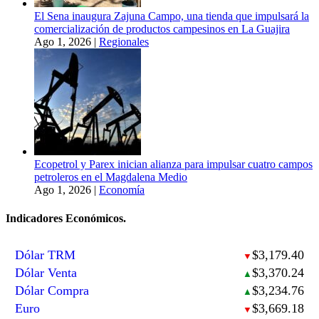
El Sena inaugura Zajuna Campo, una tienda que impulsará la
comercialización de productos campesinos en La Guajira
Ago 1, 2026
|
Regionales
Ecopetrol y Parex inician alianza para impulsar cuatro campos
petroleros en el Magdalena Medio
Ago 1, 2026
|
Economía
Indicadores Económicos.
Dólar TRM
$3,179.40
▼
Dólar Venta
$3,370.24
▲
Dólar Compra
$3,234.76
▲
Euro
$3,669.18
▼