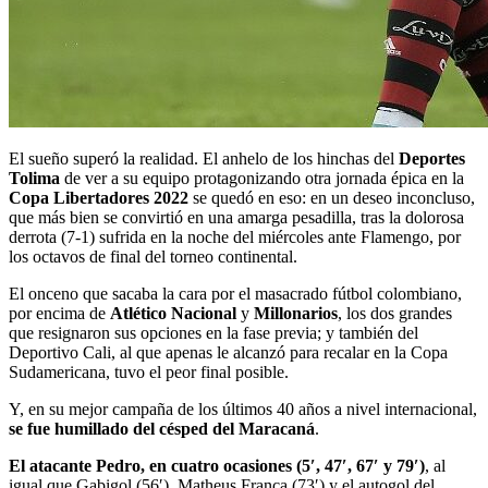
El sueño superó la realidad. El anhelo de los hinchas del
Deportes
Tolima
de ver a su equipo protagonizando otra jornada épica en la
Copa Libertadores 2022
se quedó en eso: en un deseo inconcluso,
que más bien se convirtió en una amarga pesadilla, tras la dolorosa
derrota (7-1) sufrida en la noche del miércoles ante Flamengo, por
los octavos de final del torneo continental.
El onceno que sacaba la cara por el masacrado fútbol colombiano,
por encima de
Atlético Nacional
y
Millonarios
, los dos grandes
que resignaron sus opciones en la fase previa; y también del
Deportivo Cali, al que apenas le alcanzó para recalar en la Copa
Sudamericana, tuvo el peor final posible.
Y, en su mejor campaña de los últimos 40 años a nivel internacional,
se fue humillado del césped del Maracaná
.
El atacante Pedro, en cuatro ocasiones (5′, 47′, 67′ y 79′)
, al
igual que Gabigol (56′), Matheus França (73′) y el autogol del