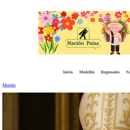
Donald Trump ordena reapertura de la cár
Inicio
Medellín
Regionales
Na
Mundo