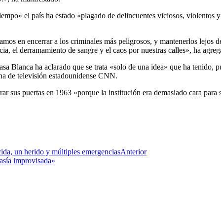
iempo» el país ha estado «plagado de delincuentes viciosos, violentos 
s en encerrar a los criminales más peligrosos, y mantenerlos lejos de
cia, el derramamiento de sangre y el caos por nuestras calles», ha agreg
asa Blanca ha aclarado que se trata «solo de una idea» que ha tenido, p
ena de televisión estadounidense CNN.
rrar sus puertas en 1963 «porque la institución era demasiado cara par
ecida, un herido y múltiples emergencias
Anterior
tasía improvisada»