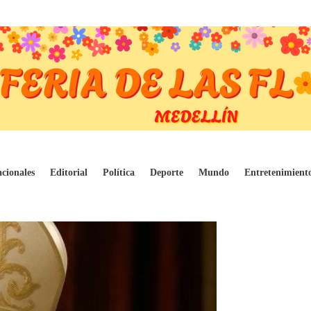
cel de Alcartraz
cionales
Editorial
Política
Deporte
Mundo
Entretenimient