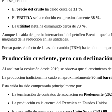
En ese periodo:
El
precio del crudo
ha caído cerca de
31 %
.
El
EBITDA
se ha reducido en aproximadamente
38 %
.
La
utilidad neta
ha disminuido cerca de
73 %
.
Aunque la caída del precio internacional del petróleo Brent —que ha
magnitud de la reducción en las utilidades.
Por su parte, el efecto de la tasa de cambio (TRM) ha tenido un impact
Producción creciente, pero con declinación
Al analizar la evolución desde 2019, se observa que el crecimiento de
La producción tradicional ha caído en aproximadamente
90 mil barri
Esta caída ha sido compensada principalmente por:
La terminación de contratos de asociación en
Piedemonte (202
La producción en la cuenca del
Permian
en Estados Unidos.
El desarrollo de nuevos campos como
Caño Sur
y
CPO-09
.