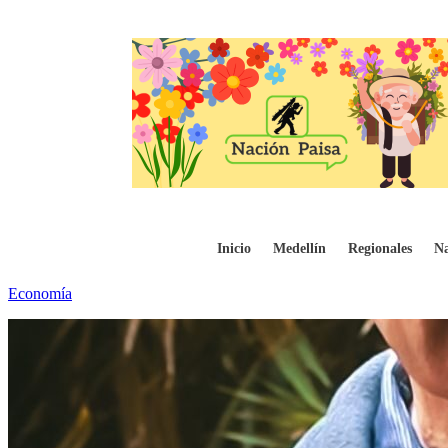
Ecopetrol podría vender activos para enfr
Inicio
Medellín
Regionales
Na
Economía