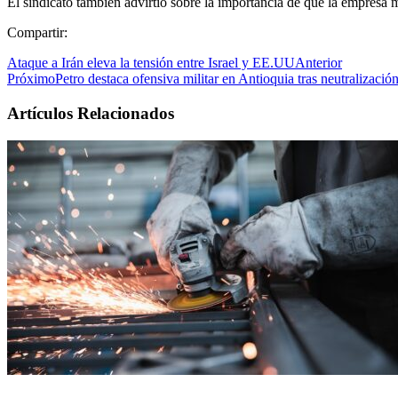
El sindicato también advirtió sobre la importancia de que la empresa m
Compartir:
Ataque a Irán eleva la tensión entre Israel y EE.UU
Anterior
Próximo
Petro destaca ofensiva militar en Antioquia tras neutralizació
Artículos Relacionados