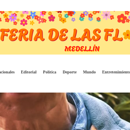
entar su creciente nivel de endeudamiento
cionales
Editorial
Política
Deporte
Mundo
Entretenimient