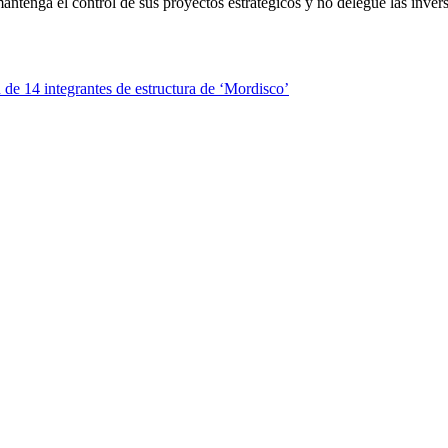
antenga el control de sus proyectos estratégicos y no delegue las invers
n de 14 integrantes de estructura de ‘Mordisco’