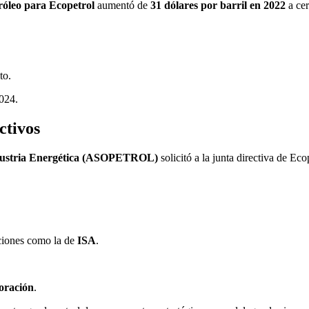
tróleo para Ecopetrol
aumentó de
31 dólares por barril en 2022
a ce
to.
2024.
ctivos
Industria Energética (ASOPETROL)
solicitó a la junta directiva de Ec
paciones como la de
ISA
.
oración
.