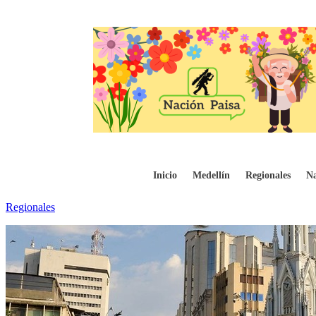
En Cali buscan soluciones para recuperar
Inicio
Medellín
Regionales
Na
Regionales