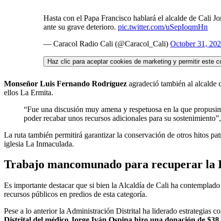
Hasta con el Papa Francisco hablará el alcalde de Cali Jo
ante su grave deterioro.
pic.twitter.com/uSepIoqmHn
— Caracol Radio Cali (@Caracol_Cali)
October 31, 20
Haz clic para aceptar cookies de marketing y permitir este c
Monseñor Luis Fernando Rodríguez
agradeció también al alcalde d
ellos La Ermita.
“Fue una discusión muy amena y respetuosa en la que propusimo
poder recabar unos recursos adicionales para su sostenimiento”,
La ruta también permitirá garantizar la conservación de otros hitos pa
iglesia La Inmaculada.
Trabajo mancomunado para recuperar la 
Es importante destacar que si bien la Alcaldía de Cali ha contemplado
recursos públicos en predios de esta categoría.
Pese a lo anterior la Administración Distrital ha liderado estrategias
Distrital del médico Jorge Iván Ospina hizo una donación de $38 