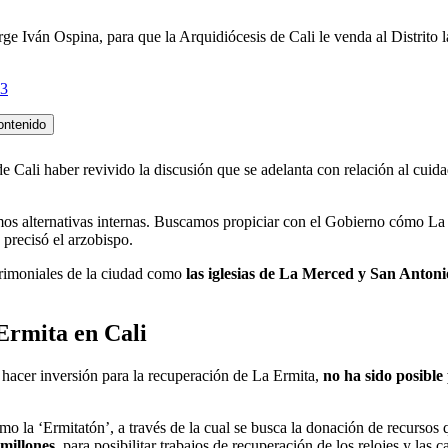
rge Iván Ospina, para que la Arquidiócesis de Cali le venda al Distrito 
23
ontenido
e Cali haber revivido la discusión que se adelanta con relación al cuid
s alternativas internas. Buscamos propiciar con el Gobierno cómo La E
 precisó el arzobispo.
trimoniales de la ciudad como
las iglesias de La Merced y San Antoni
Ermita en Cali
 hacer inversión para la recuperación de La Ermita,
no ha sido posible
 como la ‘Ermitatón’, a través de la cual se busca la donación de recurso
millones
, para posibilitar trabajos de recuperación de los relojes y las