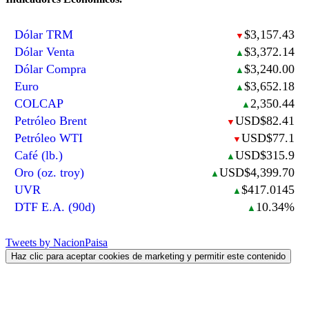
Dólar TRM
$3,157.43
▼
Dólar Venta
$3,372.14
▲
Dólar Compra
$3,240.00
▲
Euro
$3,652.18
▲
COLCAP
2,350.44
▲
Petróleo Brent
USD$82.41
▼
Petróleo WTI
USD$77.1
▼
Café (lb.)
USD$315.9
▲
Oro (oz. troy)
USD$4,399.70
▲
UVR
$417.0145
▲
DTF E.A. (90d)
10.34%
▲
Tweets by NacionPaisa
Haz clic para aceptar cookies de marketing y permitir este contenido