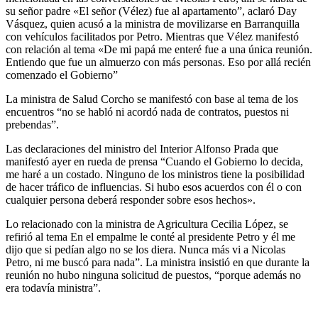
su señor padre «El señor (Vélez) fue al apartamento”, aclaró Day
Vásquez, quien acusó a la ministra de movilizarse en Barranquilla
con vehículos facilitados por Petro. Mientras que Vélez manifestó
con relación al tema «De mi papá me enteré fue a una única reunión.
Entiendo que fue un almuerzo con más personas. Eso por allá recién
comenzado el Gobierno”
La ministra de Salud Corcho se manifestó con base al tema de los
encuentros “no se habló ni acordó nada de contratos, puestos ni
prebendas”.
Las declaraciones del ministro del Interior Alfonso Prada que
manifestó ayer en rueda de prensa “Cuando el Gobierno lo decida,
me haré a un costado. Ninguno de los ministros tiene la posibilidad
de hacer tráfico de influencias. Si hubo esos acuerdos con él o con
cualquier persona deberá responder sobre esos hechos».
Lo relacionado con la ministra de Agricultura Cecilia López, se
refirió al tema En el empalme le conté al presidente Petro y él me
dijo que si pedían algo no se los diera. Nunca más vi a Nicolas
Petro, ni me buscó para nada”. La ministra insistió en que durante la
reunión no hubo ninguna solicitud de puestos, “porque además no
era todavía ministra”.