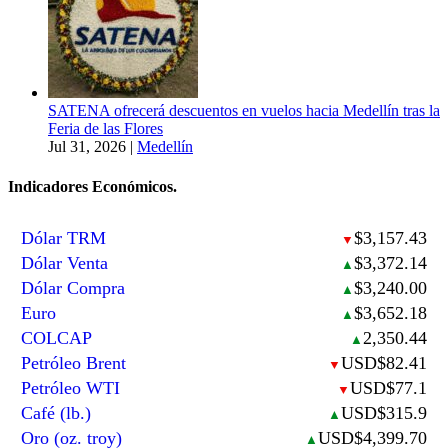
SATENA ofrecerá descuentos en vuelos hacia Medellín tras la
Feria de las Flores
Jul 31, 2026
|
Medellín
Indicadores Económicos.
Dólar TRM
$3,157.43
▼
Dólar Venta
$3,372.14
▲
Dólar Compra
$3,240.00
▲
Euro
$3,652.18
▲
COLCAP
2,350.44
▲
Petróleo Brent
USD$82.41
▼
Petróleo WTI
USD$77.1
▼
Café (lb.)
USD$315.9
▲
Oro (oz. troy)
USD$4,399.70
▲