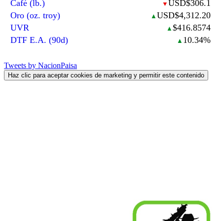
Café (lb.)
USD$306.1
▼
Oro (oz. troy)
USD$4,312.20
▲
UVR
$416.8574
▲
DTF E.A. (90d)
10.34%
▲
Tweets by NacionPaisa
Haz clic para aceptar cookies de marketing y permitir este contenido