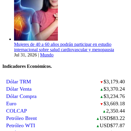
Mujeres de 40 a 60 años podrán participar en estudio
internacional sobre salud cardiovascular y menopausia
Jul 31, 2026
|
Mundo
Indicadores Económicos.
Dólar TRM
$3,179.40
▼
Dólar Venta
$3,370.24
▲
Dólar Compra
$3,234.76
▲
Euro
$3,669.18
▼
COLCAP
2,350.44
▲
Petróleo Brent
USD$83.22
▲
Petróleo WTI
USD$77.87
▲