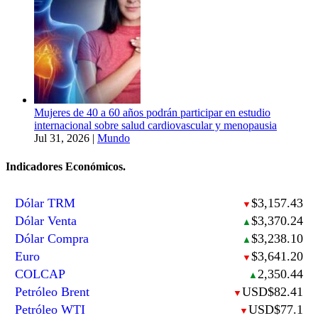
Mujeres de 40 a 60 años podrán participar en estudio
internacional sobre salud cardiovascular y menopausia
Jul 31, 2026
|
Mundo
Indicadores Económicos.
Dólar TRM
$3,157.43
▼
Dólar Venta
$3,370.24
▲
Dólar Compra
$3,238.10
▲
Euro
$3,641.20
▼
COLCAP
2,350.44
▲
Petróleo Brent
USD$82.41
▼
Petróleo WTI
USD$77.1
▼