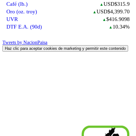
Café (lb.)
USD$315.9
▲
Oro (oz. troy)
USD$4,399.70
▲
UVR
$416.9098
▲
DTF E.A. (90d)
10.34%
▲
Tweets by NacionPaisa
Haz clic para aceptar cookies de marketing y permitir este contenido