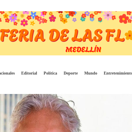
billones durante el gobierno Petro por comp
cionales
Editorial
Política
Deporte
Mundo
Entretenimient