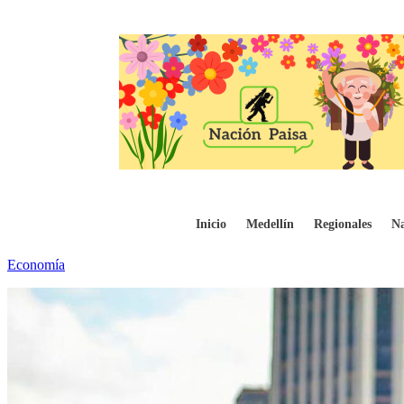
Entidades públicas habrían ahorrado $13,9 
Inicio
Medellín
Regionales
Na
Economía