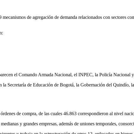
9 mecanismos de agregación de demanda relacionados con sectores como
n:
 aparecen el Comando Armada Nacional, el INPEC, la Policía Nacional y
n la Secretaría de Educación de Bogotá, la Gobernación del Quindío, la
órdenes de compra, de las cuales 46.863 correspondieron al nivel naciona
, medianas y grandes empresas, además de uniones temporales, consorci
ntes y trabaja en la estructuración de otros 12, enfocados en bienes 