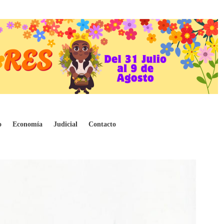
ras estatales centralizadas
o
Economía
Judicial
Contacto