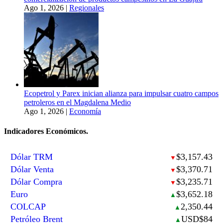
Ago 1, 2026
|
Regionales
Ecopetrol y Parex inician alianza para impulsar cuatro campos
petroleros en el Magdalena Medio
Ago 1, 2026
|
Economía
Indicadores Económicos.
Dólar TRM
$3,157.43
▼
Dólar Venta
$3,370.71
▼
Dólar Compra
$3,235.71
▼
Euro
$3,652.18
▲
COLCAP
2,350.44
▲
Petróleo Brent
USD$84
▲