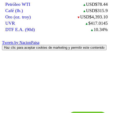
Petróleo WTI
USD$78.44
▲
Café (lb.)
USD$315.9
▲
Oro (oz. troy)
USD$4,393.10
▼
UVR
$417.0145
▲
DTF E.A. (90d)
10.34%
▲
Tweets by NacionPaisa
Haz clic para aceptar cookies de marketing y permitir este contenido