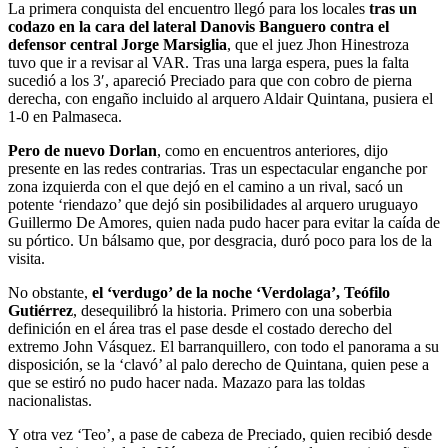
La primera conquista del encuentro llegó para los locales
tras un
codazo en la cara del lateral Danovis Banguero contra el
defensor central Jorge Marsiglia
, que el juez Jhon Hinestroza
tuvo que ir a revisar al VAR. Tras una larga espera, pues la falta
sucedió a los 3′, apareció Preciado para que con cobro de pierna
derecha, con engaño incluido al arquero Aldair Quintana, pusiera el
1-0 en Palmaseca.
Pero de nuevo Dorlan
, como en encuentros anteriores, dijo
presente en las redes contrarias. Tras un espectacular enganche por
zona izquierda con el que dejó en el camino a un rival, sacó un
potente ‘riendazo’ que dejó sin posibilidades al arquero uruguayo
Guillermo De Amores, quien nada pudo hacer para evitar la caída de
su pórtico. Un bálsamo que, por desgracia, duró poco para los de la
visita.
No obstante,
el ‘verdugo’ de la noche ‘Verdolaga’, Teófilo
Gutiérrez
, desequilibró la historia. Primero con una soberbia
definición en el área tras el pase desde el costado derecho del
extremo John Vásquez. El barranquillero, con todo el panorama a su
disposición, se la ‘clavó’ al palo derecho de Quintana, quien pese a
que se estiró no pudo hacer nada. Mazazo para las toldas
nacionalistas.
Y otra vez ‘Teo’, a pase de cabeza de Preciado, quien recibió desde