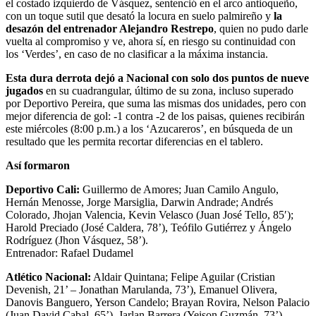
el costado izquierdo de Vásquez, sentenció en el arco antioqueño,
con un toque sutil que desató la locura en suelo palmireño y
la
desazón del entrenador Alejandro Restrepo
, quien no pudo darle
vuelta al compromiso y ve, ahora sí, en riesgo su continuidad con
los ‘Verdes’, en caso de no clasificar a la máxima instancia.
Esta dura derrota dejó a Nacional con solo dos puntos de nueve
jugados
en su cuadrangular, último de su zona, incluso superado
por Deportivo Pereira, que suma las mismas dos unidades, pero con
mejor diferencia de gol: -1 contra -2 de los paisas, quienes recibirán
este miércoles (8:00 p.m.) a los ‘Azucareros’, en búsqueda de un
resultado que les permita recortar diferencias en el tablero.
Así formaron
Deportivo Cali:
Guillermo de Amores; Juan Camilo Angulo,
Hernán Menosse, Jorge Marsiglia, Darwin Andrade; Andrés
Colorado, Jhojan Valencia, Kevin Velasco (Juan José Tello, 85′);
Harold Preciado (José Caldera, 78’), Teófilo Gutiérrez y Ángelo
Rodríguez (Jhon Vásquez, 58’).
Entrenador: Rafael Dudamel
Atlético Nacional:
Aldair Quintana; Felipe Aguilar (Cristian
Devenish, 21’ – Jonathan Marulanda, 73’), Emanuel Olivera,
Danovis Banguero, Yerson Candelo; Brayan Rovira, Nelson Palacio
(Juan David Cabal, 65’), Jarlan Barrera (Yeison Guzmán, 73’),