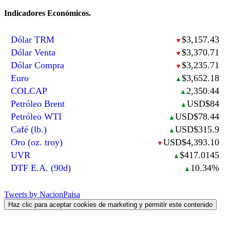
Indicadores Económicos.
Dólar TRM
$3,157.43
▼
Dólar Venta
$3,370.71
▼
Dólar Compra
$3,235.71
▼
Euro
$3,652.18
▲
COLCAP
2,350.44
▲
Petróleo Brent
USD$84
▲
Petróleo WTI
USD$78.44
▲
Café (lb.)
USD$315.9
▲
Oro (oz. troy)
USD$4,393.10
▼
UVR
$417.0145
▲
DTF E.A. (90d)
10.34%
▲
Tweets by NacionPaisa
Haz clic para aceptar cookies de marketing y permitir este contenido