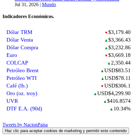
Jul 31, 2026
|
Mundo
Indicadores Económicos.
Dólar TRM
$3,179.40
▼
Dólar Venta
$3,366.43
▲
Dólar Compra
$3,232.86
▲
Euro
$3,669.18
▼
COLCAP
2,350.44
▲
Petróleo Brent
USD$83.51
▲
Petróleo WTI
USD$78.11
▲
Café (lb.)
USD$306.1
▼
Oro (oz. troy)
USD$4,299.90
▲
UVR
$416.8574
▲
DTF E.A. (90d)
10.34%
▲
Tweets by NacionPaisa
Haz clic para aceptar cookies de marketing y permitir este contenido