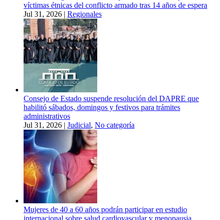
víctimas étnicas del conflicto armado tras 14 años de espera
Jul 31, 2026
|
Regionales
Consejo de Estado suspende resolución del DAPRE que
habilitó sábados, domingos y festivos para trámites
administrativos
Jul 31, 2026
|
Judicial
,
No categoría
Mujeres de 40 a 60 años podrán participar en estudio
internacional sobre salud cardiovascular y menopausia