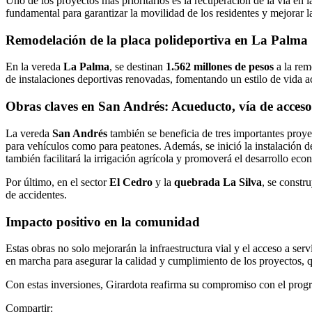
Uno de los proyectos más prioritarios es la recuperación de la vía en 
fundamental para garantizar la movilidad de los residentes y mejorar 
Remodelación de la placa polideportiva en La Palma
En la vereda
La Palma
, se destinan
1.562 millones de pesos
a la rem
de instalaciones deportivas renovadas, fomentando un estilo de vida a
Obras claves en San Andrés: Acueducto, vía de acces
La vereda
San Andrés
también se beneficia de tres importantes proy
para vehículos como para peatones. Además, se inició la instalación 
también facilitará la irrigación agrícola y promoverá el desarrollo eco
Por último, en el sector
El Cedro
y la
quebrada La Silva
, se constr
de accidentes.
Impacto positivo en la comunidad
Estas obras no solo mejorarán la infraestructura vial y el acceso a se
en marcha para asegurar la calidad y cumplimiento de los proyectos, q
Con estas inversiones, Girardota reafirma su compromiso con el progr
Compartir: