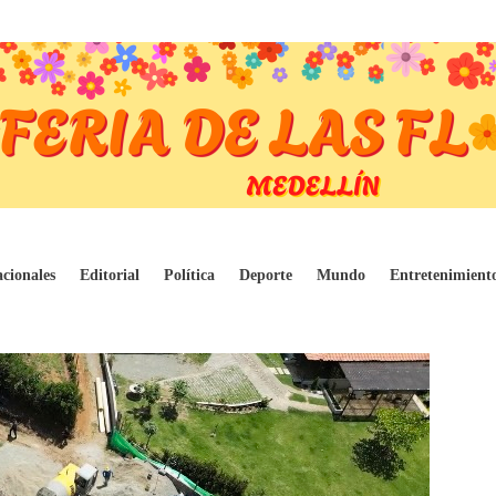
de infraestructura valoradas en más de 5.70
cionales
Editorial
Política
Deporte
Mundo
Entretenimient