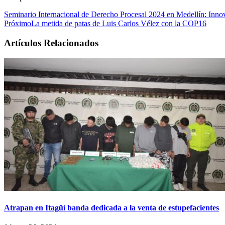
Seminario Internacional de Derecho Procesal 2024 en Medellín: Innov
Próximo
La metida de patas de Luis Carlos Vélez con la COP16
Artículos Relacionados
Atrapan en Itagüí banda dedicada a la venta de estupefacientes