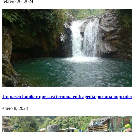
febrero 26, 2024
Un paseo familiar que casi termina en tragedia por una imprude
enero 8, 2024