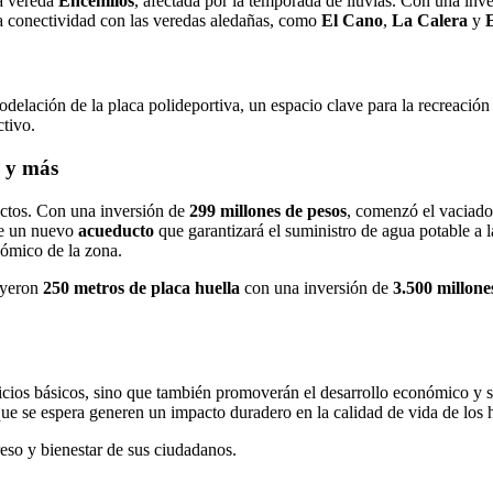
la vereda
Encenillos
, afectada por la temporada de lluvias. Con una inv
la conectividad con las veredas aledañas, como
El Cano
,
La Calera
y
odelación de la placa polideportiva, un espacio clave para la recreación 
ctivo.
o y más
ectos. Con una inversión de
299 millones de pesos
, comenzó el vaciad
de un nuevo
acueducto
que garantizará el suministro de agua potable a
nómico de la zona.
uyeron
250 metros de placa huella
con una inversión de
3.500 millone
rvicios básicos, sino que también promoverán el desarrollo económico y s
ue se espera generen un impacto duradero en la calidad de vida de los h
eso y bienestar de sus ciudadanos.