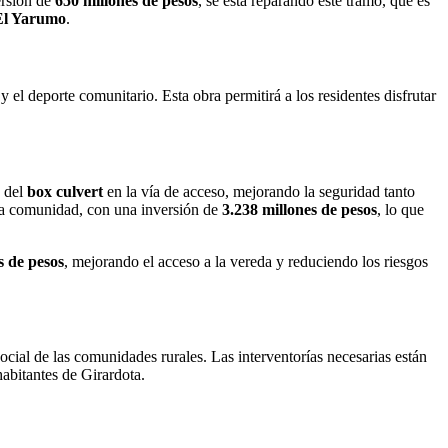
ersión de
650 millones de pesos
, se está reparando este tramo, que es
El Yarumo
.
y el deporte comunitario. Esta obra permitirá a los residentes disfrutar
o del
box culvert
en la vía de acceso, mejorando la seguridad tanto
 la comunidad, con una inversión de
3.238 millones de pesos
, lo que
s de pesos
, mejorando el acceso a la vereda y reduciendo los riesgos
ocial de las comunidades rurales. Las interventorías necesarias están
abitantes de Girardota.