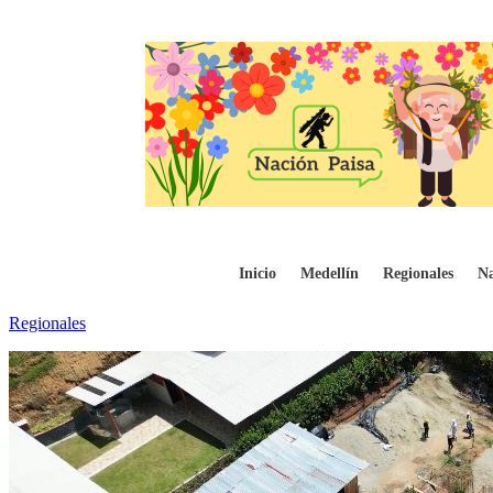
Girardota impulsa su desarrollo con obras 
Inicio
Medellín
Regionales
Na
Regionales