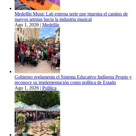
Medellín Music Lab estrena serie que muestra el camino de
nuevos artistas hacia la industria musical
Ago 1, 2026
|
Medellín
Gobierno reglamenta el Sistema Educativo Indígena Propio y
reconoce su implementación como política de Estado
Ago 1, 2026
|
Política