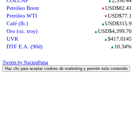
COLCAP
2,350.44
▲
Petróleo Brent
USD$82.41
▼
Petróleo WTI
USD$77.1
▼
Café (lb.)
USD$315.9
▲
Oro (oz. troy)
USD$4,399.70
▲
UVR
$417.0145
▲
DTF E.A. (90d)
10.34%
▲
Tweets by NacionPaisa
Haz clic para aceptar cookies de marketing y permitir este contenido