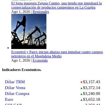
El Sena inaugura Zajuna Campo, una tienda que impulsará la
comercialización de productos campesinos en La Guajira
Ago 1, 2026
|
Regionales
Ecopetrol y Parex inician alianza para impulsar cuatro campos
petroleros en el Magdalena Medio
Ago 1, 2026
|
Economía
Indicadores Económicos.
Dólar TRM
$3,157.43
▼
Dólar Venta
$3,372.14
▲
Dólar Compra
$3,240.00
▲
Euro
$3,652.18
▲