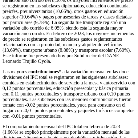
variación año corrido del 8,50%, os mayores incrementos de precio
se registraron en las subclases diplomados, educación continuada,
preicfes, preuniversitarios (10,66%), otros gastos en educación
superior (10,64%) y pagos por asesorías de tareas y clases dictadas
por particulares (9,78%). La segunda fue transporte registró una
variación año corrido de 6,05%, siendo esta la segunda mayor
variación año corrido. En febrero de 2023, los mayores incrementos
de precio se registraron en las subclases gastos reglamentarios
relacionados con la propiedad, manejo y alquiler de vehículos
(13,69%), transporte urbano (8,88%) y transporte escolar (7,60%).
Este informe fue presentado hoy por Subdirector del DANE
Leonardo Trujillo Oyola.
Las mayores
contribuciones*
a la variación mensual en las doce
divisiones del IPC total se registraron en las siguientes subclases:
comidas en establecimientos de servicio a la mesa y autoservicio con
0,12 puntos porcentuales, educación preescolar y básica primaria
con 0,11 puntos porcentuales y transporte urbano con 0,10 puntos
porcentuales. Las subclases con las menores contribuciones fueron
tomate con -0,02 puntos porcentuales, yuca para consumo en el
hogar con -0,01 puntos porcentuales y paquetes turísticos completos
con -0,01 puntos porcentuales.
El comportamiento mensual del IPC total en febrero de 2023
(1,66%) se explicó principalmente por la variación mensual de las
divisiones Alimentos y bebidas no alcohólicas y Educación. Las