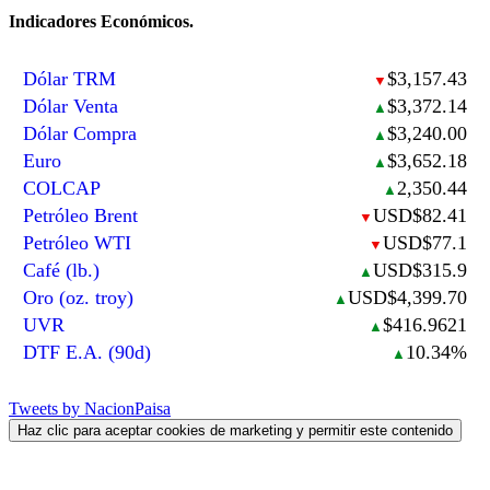
Indicadores Económicos.
Dólar TRM
$3,157.43
▼
Dólar Venta
$3,372.14
▲
Dólar Compra
$3,240.00
▲
Euro
$3,652.18
▲
COLCAP
2,350.44
▲
Petróleo Brent
USD$82.41
▼
Petróleo WTI
USD$77.1
▼
Café (lb.)
USD$315.9
▲
Oro (oz. troy)
USD$4,399.70
▲
UVR
$416.9621
▲
DTF E.A. (90d)
10.34%
▲
Tweets by NacionPaisa
Haz clic para aceptar cookies de marketing y permitir este contenido