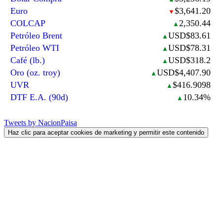
Euro
$3,641.20
▼
COLCAP
2,350.44
▲
Petróleo Brent
USD$83.61
▲
Petróleo WTI
USD$78.31
▲
Café (lb.)
USD$318.2
▲
Oro (oz. troy)
USD$4,407.90
▲
UVR
$416.9098
▲
DTF E.A. (90d)
10.34%
▲
Tweets by NacionPaisa
Haz clic para aceptar cookies de marketing y permitir este contenido