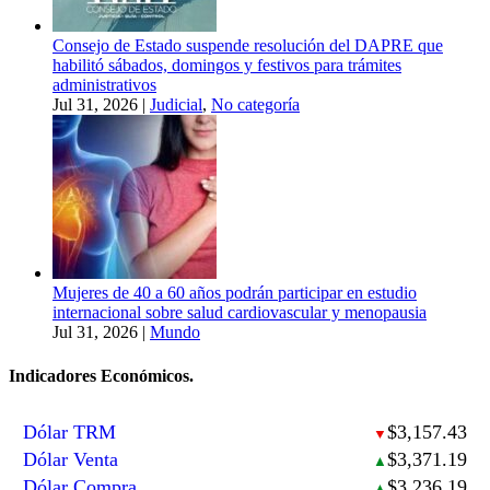
Consejo de Estado suspende resolución del DAPRE que
habilitó sábados, domingos y festivos para trámites
administrativos
Jul 31, 2026
|
Judicial
,
No categoría
Mujeres de 40 a 60 años podrán participar en estudio
internacional sobre salud cardiovascular y menopausia
Jul 31, 2026
|
Mundo
Indicadores Económicos.
Dólar TRM
$3,157.43
▼
Dólar Venta
$3,371.19
▲
Dólar Compra
$3,236.19
▲