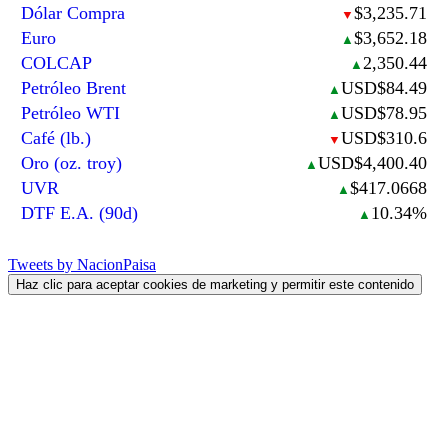
Dólar Compra
$3,235.71
▼
Euro
$3,652.18
▲
COLCAP
2,350.44
▲
Petróleo Brent
USD$84.49
▲
Petróleo WTI
USD$78.95
▲
Café (lb.)
USD$310.6
▼
Oro (oz. troy)
USD$4,400.40
▲
UVR
$417.0668
▲
DTF E.A. (90d)
10.34%
▲
Tweets by NacionPaisa
Haz clic para aceptar cookies de marketing y permitir este contenido