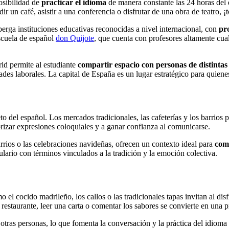
osibilidad de
practicar el idioma
de manera constante las 24 horas del d
dir un café, asistir a una conferencia o disfrutar de una obra de teatro, ¡
erga instituciones educativas reconocidas a nivel internacional, con
pro
escuela de español
don Quijote
, que cuenta con profesores altamente cua
id permite al estudiante
compartir espacio con personas de distintas 
des laborales. La capital de España es un lugar estratégico para quiene
o del español. Los mercados tradicionales, las cafeterías y los barrios
iorizar expresiones coloquiales y a ganar confianza al comunicarse.
arrios o las celebraciones navideñas, ofrecen un contexto ideal para
com
ulario con términos vinculados a la tradición y la emoción colectiva.
 el cocido madrileño, los callos o las tradicionales tapas invitan al di
 restaurante, leer una carta o comentar los sabores se convierte en una p
tras personas, lo que fomenta la conversación y la práctica del idioma