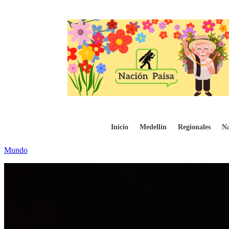
Madrid se consolida como destino internac
Inicio
Medellín
Regionales
Na
Mundo