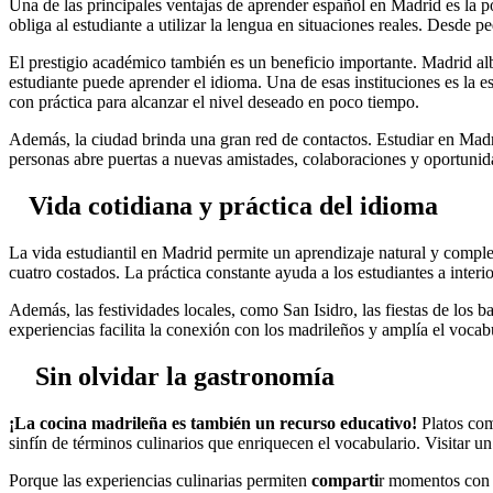
Una de las principales ventajas de aprender español en Madrid es la p
obliga al estudiante a utilizar la lengua en situaciones reales. Desde pe
El prestigio académico también es un beneficio importante. Madrid alb
estudiante puede aprender el idioma. Una de esas instituciones es la 
con práctica para alcanzar el nivel deseado en poco tiempo.
Además, la ciudad brinda una gran red de contactos. Estudiar en Madr
personas abre puertas a nuevas amistades, colaboraciones y oportunida
Vida cotidiana y práctica del idioma
La vida estudiantil en Madrid permite un aprendizaje natural y complet
cuatro costados. La práctica constante ayuda a los estudiantes a inter
Además, las festividades locales, como San Isidro, las fiestas de los b
experiencias facilita la conexión con los madrileños y amplía el vocab
Sin olvidar la gastronomía
¡La cocina madrileña es también un recurso educativo!
Platos como
sinfín de términos culinarios que enriquecen el vocabulario. Visitar un
Porque las experiencias culinarias permiten
comparti
r momentos con o