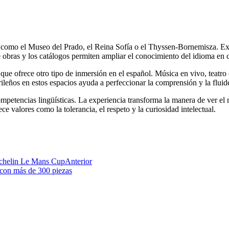
 como el Museo del Prado, el Reina Sofía o el Thyssen-Bornemisza. Exp
s de obras y los catálogos permiten ampliar el conocimiento del idioma en
 que ofrece otro tipo de inmersión en el español. Música en vivo, teatro 
rileños en estos espacios ayuda a perfeccionar la comprensión y la fluide
mpetencias lingüísticas. La experiencia transforma la manera de ver e
e valores como la tolerancia, el respeto y la curiosidad intelectual.
Michelin Le Mans Cup
Anterior
 con más de 300 piezas