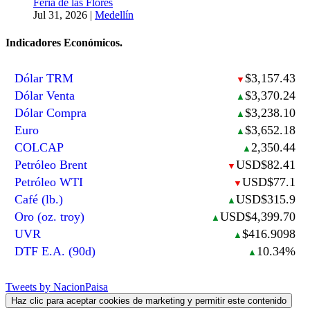
Feria de las Flores
Jul 31, 2026
|
Medellín
Indicadores Económicos.
Dólar TRM
$3,157.43
▼
Dólar Venta
$3,370.24
▲
Dólar Compra
$3,238.10
▲
Euro
$3,652.18
▲
COLCAP
2,350.44
▲
Petróleo Brent
USD$82.41
▼
Petróleo WTI
USD$77.1
▼
Café (lb.)
USD$315.9
▲
Oro (oz. troy)
USD$4,399.70
▲
UVR
$416.9098
▲
DTF E.A. (90d)
10.34%
▲
Tweets by NacionPaisa
Haz clic para aceptar cookies de marketing y permitir este contenido