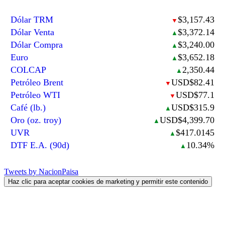
Dólar TRM
$3,157.43
▼
Dólar Venta
$3,372.14
▲
Dólar Compra
$3,240.00
▲
Euro
$3,652.18
▲
COLCAP
2,350.44
▲
Petróleo Brent
USD$82.41
▼
Petróleo WTI
USD$77.1
▼
Café (lb.)
USD$315.9
▲
Oro (oz. troy)
USD$4,399.70
▲
UVR
$417.0145
▲
DTF E.A. (90d)
10.34%
▲
Tweets by NacionPaisa
Haz clic para aceptar cookies de marketing y permitir este contenido