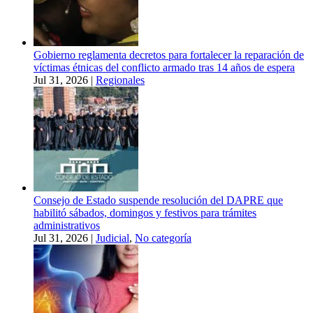
Gobierno reglamenta decretos para fortalecer la reparación de
víctimas étnicas del conflicto armado tras 14 años de espera
Jul 31, 2026
|
Regionales
Consejo de Estado suspende resolución del DAPRE que
habilitó sábados, domingos y festivos para trámites
administrativos
Jul 31, 2026
|
Judicial
,
No categoría