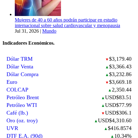
Mujeres de 40 a 60 años podrán participar en estudio
internacional sobre salud cardiovascular y menopausia
Jul 31, 2026
|
Mundo
Indicadores Económicos.
Dólar TRM
$3,179.40
▼
Dólar Venta
$3,366.43
▲
Dólar Compra
$3,232.86
▲
Euro
$3,669.18
▼
COLCAP
2,350.44
▲
Petróleo Brent
USD$83.51
▲
Petróleo WTI
USD$77.99
▲
Café (lb.)
USD$306.1
▼
Oro (oz. troy)
USD$4,310.60
▲
UVR
$416.8574
▲
DTF E.A. (90d)
10.34%
▲