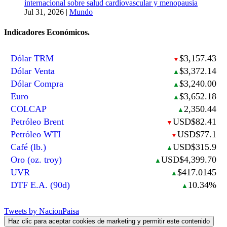
internacional sobre salud cardiovascular y menopausia
Jul 31, 2026
|
Mundo
Indicadores Económicos.
Dólar TRM
$3,157.43
▼
Dólar Venta
$3,372.14
▲
Dólar Compra
$3,240.00
▲
Euro
$3,652.18
▲
COLCAP
2,350.44
▲
Petróleo Brent
USD$82.41
▼
Petróleo WTI
USD$77.1
▼
Café (lb.)
USD$315.9
▲
Oro (oz. troy)
USD$4,399.70
▲
UVR
$417.0145
▲
DTF E.A. (90d)
10.34%
▲
Tweets by NacionPaisa
Haz clic para aceptar cookies de marketing y permitir este contenido