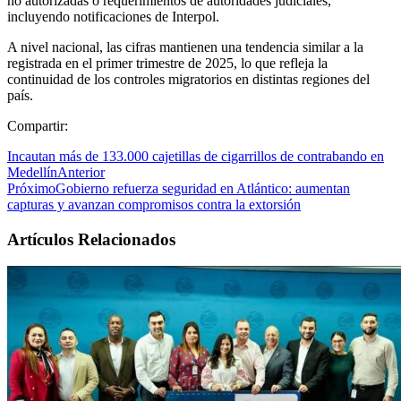
no autorizadas o requerimientos de autoridades judiciales,
incluyendo notificaciones de Interpol.
A nivel nacional, las cifras mantienen una tendencia similar a la
registrada en el primer trimestre de 2025, lo que refleja la
continuidad de los controles migratorios en distintas regiones del
país.
Compartir:
Incautan más de 133.000 cajetillas de cigarrillos de contrabando en
Medellín
Anterior
Próximo
Gobierno refuerza seguridad en Atlántico: aumentan
capturas y avanzan compromisos contra la extorsión
Artículos Relacionados