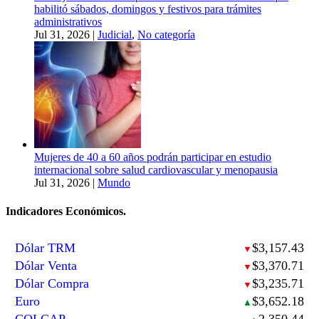
habilitó sábados, domingos y festivos para trámites
administrativos
Jul 31, 2026
|
Judicial
,
No categoría
Mujeres de 40 a 60 años podrán participar en estudio
internacional sobre salud cardiovascular y menopausia
Jul 31, 2026
|
Mundo
Indicadores Económicos.
Dólar TRM
$3,157.43
▼
Dólar Venta
$3,370.71
▼
Dólar Compra
$3,235.71
▼
Euro
$3,652.18
▲
COLCAP
2,350.44