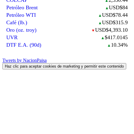
▲
Petróleo Brent
USD$84
▲
Petróleo WTI
USD$78.44
▲
Café (lb.)
USD$315.9
▲
Oro (oz. troy)
USD$4,393.10
▼
UVR
$417.0145
▲
DTF E.A. (90d)
10.34%
▲
Tweets by NacionPaisa
Haz clic para aceptar cookies de marketing y permitir este contenido