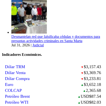
Desmantelan red que falsificaba cédulas y documentos para
presuntas actividades criminales en Santa Marta
Jul 31, 2026
|
Judicial
Indicadores Económicos.
Dólar TRM
$3,157.43
▼
Dólar Venta
$3,369.76
▼
Dólar Compra
$3,233.81
▼
Euro
$3,652.18
▲
COLCAP
2,365.68
▲
Petróleo Brent
USD$87.54
▲
Petróleo WTI
USD$82.03
▲