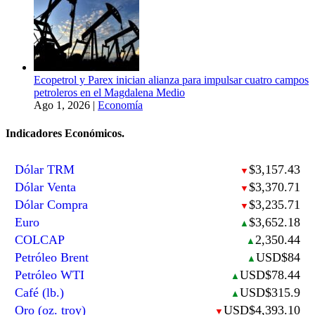
Ecopetrol y Parex inician alianza para impulsar cuatro campos
petroleros en el Magdalena Medio
Ago 1, 2026
|
Economía
Indicadores Económicos.
Dólar TRM
$3,157.43
▼
Dólar Venta
$3,370.71
▼
Dólar Compra
$3,235.71
▼
Euro
$3,652.18
▲
COLCAP
2,350.44
▲
Petróleo Brent
USD$84
▲
Petróleo WTI
USD$78.44
▲
Café (lb.)
USD$315.9
▲
Oro (oz. troy)
USD$4,393.10
▼